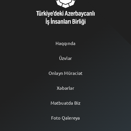
AZ
⌄
Haqqında
Üzvlər
Onlayn Müraciət
Xəbərlər
Mətbuatda Biz
Foto Qalereya