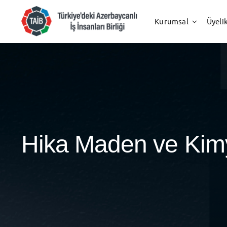
Skip
to
Kurumsal
Üyeli
content
Hika Maden ve Kimya