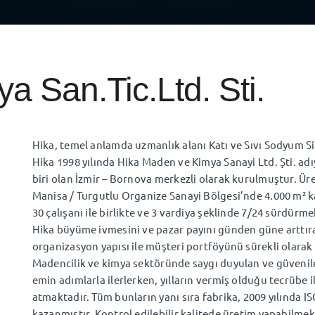
 San.Tic.Ltd. Sti.
Hika, temel anlamda uzmanlık alanı Katı ve Sıvı Sodyum Sili
Hika 1998 yılında Hika Maden ve Kimya Sanayi Ltd. Şti. adı
biri olan İzmir – Bornova merkezli olarak kurulmuştur. Üret
Manisa / Turgutlu Organize Sanayi Bölgesi’nde 4.000 m² ka
30 çalışanı ile birlikte ve 3 vardiya şeklinde 7/24 sürdürme
Hika büyüme ivmesini ve pazar payını günden güne arttırara
organizasyon yapısı ile müşteri portföyünü sürekli olarak
Madencilik ve kimya sektöründe saygı duyulan ve güvenile
emin adımlarla ilerlerken, yılların vermiş olduğu tecrübe 
atmaktadır. Tüm bunların yanı sıra fabrika, 2009 yılında I
kazanmıştır. Kontrol edilebilir kalitede üretim yapabilmek