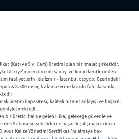
kat (Katı ve Sıvı Cam) üretimi olan bir imalat şirketidir.
yla Türkiye’nin en önemli sanayi ve liman kentlerinden
im faaliyetlerini ise İzmir – İstanbul otoyolu üzerindeki
palı & 8.500 m² açık alan üzerine kurulu fabrikasında,
ktedir.
k üretim kapasitesi, kaliteli hizmet anlayışı ve başarılı
 genişletmektedir.
n bir üretici haline gelen Hika, geleceğe güvenle ve
ile de söz konusu sektörlerde başarılı çalışmalara imza
SO 9001 Kalite Yönetimi Sertifikası’nı almaya hak
 için Ar-Ge yatırımlarına büyük önem veren Hika, aldığı