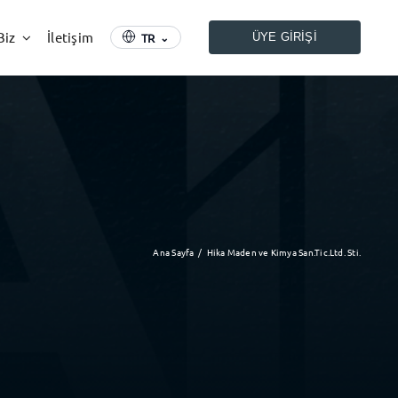
Biz
İletişim
TR
⌄
ÜYE GIRIŞI
Ana Sayfa
Hika Maden ve Kimya San.Tic.Ltd. Sti.