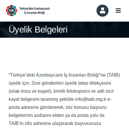
Skip
to
Togg
content
Navi
Kurumsal
Üyelik Belgeleri
Üyelik ve Üyeler
Komiteler
“Türkiye’deki Azerbaycanlı İş İnsanları Birliği”ne (TAİB)
Haber ve Etkinlikler
üyelik için, Size gönderilen üyelik talep dilekçesini
(ıslak imza ve kaşeli), kimlik fotokopisini
ve adli sicil
Basında Biz
kaydı belgesini
taranmış şekilde
info@taib.org.tr
e-
posta adresine göndererek, söz konusu başvuru
İletişim
belgelerinin asıllarını elden ya da posta yolu ile
TAİB’in ofis adresine ulaştırarak başvurunuzu