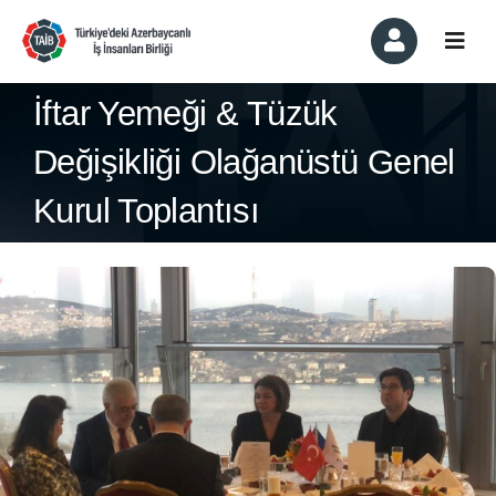
Skip
to
Togg
content
Navi
Kurumsal
İftar Yemeği & Tüzük
Değişikliği Olağanüstü Genel
Üyelik ve Üyeler
Kurul Toplantısı
Komiteler
Haber ve Etkinlikler
Basında Biz
İletişim