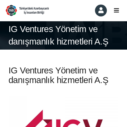
Skip
to
Togg
content
Navi
Kurumsal
IG Ventures Yönetim ve
danışmanlık hizmetleri A.Ş
Üyelik ve Üyeler
Komiteler
IG Ventures Yönetim ve
Haber ve Etkinlikler
danışmanlık hizmetleri A.Ş
Basında Biz
İletişim