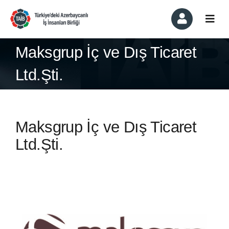
Skip
to
Togg
content
Navi
Kurumsal
Maksgrup İç ve Dış Ticaret
Ltd.Şti.
Üyelik ve Üyeler
Komiteler
Maksgrup İç ve Dış Ticaret
Haber ve Etkinlikler
Ltd.Şti.
Basında Biz
İletişim