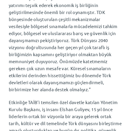
yatırımı teşvik ederek ekonomik iş birliğinin
geliştirilmesinde önemli bir rol oynamıştır. TDK
bünyesinde oluşturulan çeşitli mekanizmalar
vesilesiyle bölgesel sınamalarla mücadelemizi tahkim
ediyor, bölgesel ve uluslararası barış ve güvenlik için
dayanışmamızı pekiştiriyoruz. Türk Dünyası 2040
vizyonu doğrultusunda her geçen yıl çok taraflı iş
birliğimizin kapsamını geliştiriyor olmaktan büyük
memnuniyet duyuyoruz. Önümüzde katetmemiz
gereken çok uzun mesafe var. Küresel sınamaların
etkilerini derinden hissettiğimiz bu dönemde Türk
devletleri olarak dayanışmamızı güçlendirmeli,
birbirimize her alanda destek olmalıyız.”
Etkinliğe TAİB’i temsilen özel davetle katılan Yönetim
Kurulu Başkanı, iş insanı Elshan Guliyev, 15 yıl önce
liderlerin ortak bir vizyonla bir araya gelerek ortak
tarih, kültür ve dil temelinde Türk dünyasını birleştirme
amaçlı oluşturdukları ve bugün dış politika, güvenlik,