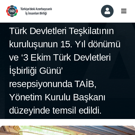
Skip
to
Togg
content
Navi
Kurumsal
Türk Devletleri Teşkilatının
kuruluşunun 15. Yıl dönümü
Üyelik ve Üyeler
ve ‘3 Ekim Türk Devletleri
Komiteler
İşbirliği Günü’
resepsiyonunda TAİB,
Haber ve Etkinlikler
Yönetim Kurulu Başkanı
Basında Biz
düzeyinde temsil edildi.
İletişim