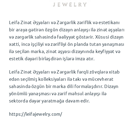
AZ
⌄
Leifa Zinət Əşyaları və Zərgərlik zəriflik və estetikanı
bir araya gətirən özgün dizayn anlayışı ilə zinət əşyaları
və zərgərlik sahəsində fəaliyyət göstərir. Xüsusi dizayn
xətti, incə işçiliyi və zərifliyi ön planda tutan yanaşması
ilə seçilən marka, zinət əşyası dizaynında keyfiyyət və
estetik dəyəri birləşdirən işlərə imza atır.
Leifa Zinət Əşyaları və Zərgərlik fərqli zövqlərə xitab
edən seçilmiş kolleksiyaları ilə takı və mücevherat
sahəsində özgün bir marka dili formalaşdırır. Dizayn
yönümlü yanaşması və zərif məhsul anlayışı ilə
sektorda dəyər yaratmağa davam edir.
https://leifajewelry.com/