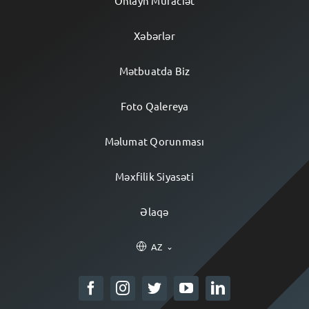
Onlayn Müraciət
Xəbərlər
Mətbuatda Biz
Foto Qalereya
Məlumat Qorunması
Məxfilik Siyasəti
Əlaqə
AZ
⌄