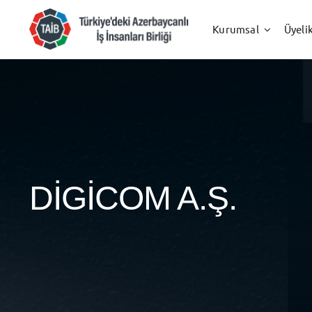
Skip
to
Kurumsal
Üyeli
content
DİGİCOM A.Ş.