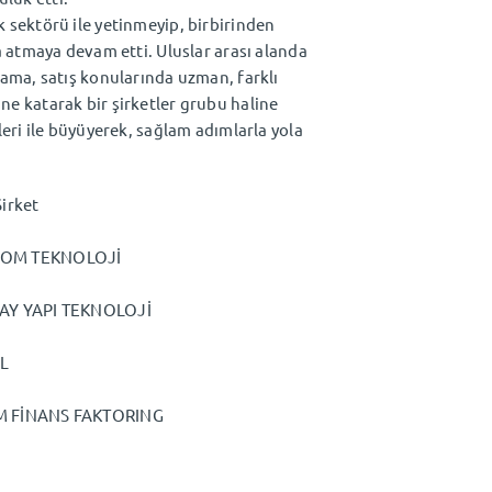
k sektörü ile yetinmeyip, birbirinden
za atmaya devam etti. Uluslar arası alanda
lama, satış konularında uzman, farklı
ne katarak bir şirketler grubu haline
leri ile büyüyerek, sağlam adımlarla yola
 Şirket
ICOM TEKNOLOJİ
İNŞAAT SAY YAPI TEKNOLOJİ
ROVEL
NANS FAKTORING