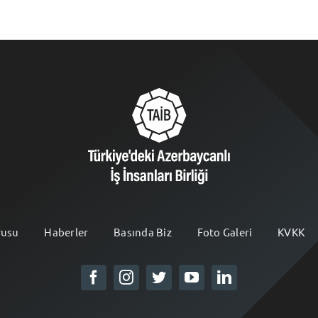
rusu
Haberler
Basında Biz
Foto Galeri
KVKK