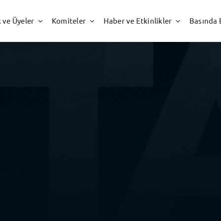
k ve Üyeler
Komiteler
Haber ve Etkinlikler
Basında 