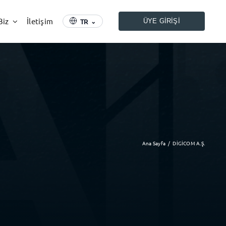
Biz
İletişim
TR
⌄
ÜYE GIRIŞI
Ana Sayfa
DİGİCOM A.Ş.