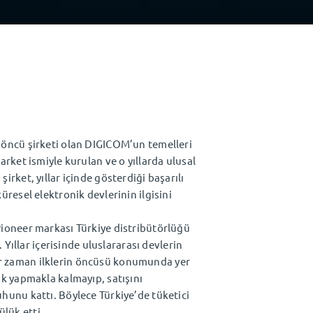
 öncü şirketi olan DIGICOM’un temelleri
arket ismiyle kurulan ve o yıllarda ulusal
irket, yıllar içinde gösterdiği başarılı
üresel elektronik devlerinin ilgisini
Pioneer markası Türkiye distribütörlüğü
. Yıllar içerisinde uluslararası devlerin
r zaman ilklerin öncüsü konumunda yer
ük yapmakla kalmayıp, satışını
uhunu kattı. Böylece Türkiye’de tüketici
lük etti.