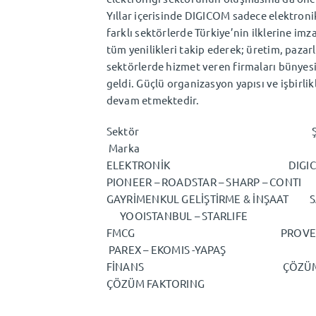
Yıllar içerisinde DIGICOM sadece elektroni
farklı sektörlerde Türkiye’nin ilklerine im
tüm yenilikleri takip ederek; üretim, pazar
sektörlerde hizmet veren firmaları bünyesi
geldi. Güçlü organizasyon yapısı ve işbirlik
devam etmektedir.
Sektör
Marka
ELEKTRONİK DIG
PIONEER – ROADSTAR – SHARP – CONTI
GAYRİMENKUL GELİŞTİRME & 
YOOISTANBUL – STARLIFE
FMCG P
PAREX – EKOMIS -YAPAŞ
FİNANS ÇÖZÜM Fİ
ÇÖZÜM FAKTORING