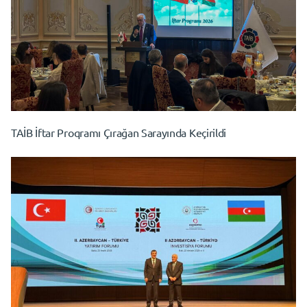
TAİB İftar Proqramı Çırağan Sarayında Keçirildi