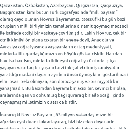
Qazaxıstan, Özbəkistan, Azərbaycan, Qırğızıstan, Qaqauziya,
Başqırdıstan kimi bütün Türk coğrafyasında “milli bayram”
olaraq qeyd olunan Novruz Bayramımız, təəssüf ki bu gün bəzi
qrupların milli birliyimizin təməllərinə dinamit qoymaq məqsədi
ilə istifadə etdiyi bir vasitəyə çevrilmişdir. Lakin Novruz, tək bir
etnik kimliyi ön plana çıxaran bir ənənə deyil, Anadolu və
Avrasiya coğrafyasında yaşayanların ortaq mədəniyyəti,
minlərlə illik qardaşlığımızın ən böyük göstəricisidir. Harıdan
baxılsa baxılsın, minlərlə ildir eyni coğrafiya üzrində iç-içə
yaşayan və ortaq bir yaşam tərzi inkişaf etdirmiş cəmiyyətin
yaratdığı mədəni dəyərin ayrılma ünsürüymüş kimi göstərilməsi
elmi əsası belə olmayan, son dərəcə yanlış və pis niyyətli bir
yanaşmadır. Bu baxımdan bayramı bir, acısı bir, sevinci bir olan,
aralarında qan və qohumluq bağı quraraq bir ailə ocağı içində
qaynaşmış millətimizin duası da birdir.
İnanırıq ki Novruz Bayramı, 83 milyon vətəndaşımızın bir
ağızdan eyni duanı təkrarlayaraq, bizi biz edən dəyərlərin
yenidən xatırlandığı, ayrışdırma layihələrinin parçalanıb atıldığı,