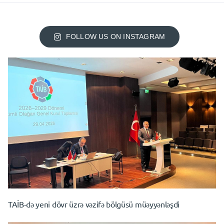
FOLLOW US ON INSTAGRAM
TAİB-də yeni dövr üzrə vəzifə bölgüsü müəyyənləşdi