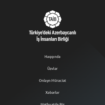
Haqqında
Üzvlər
Onlayn Müraciət
Xəbərlər
Mətbuatda Biz