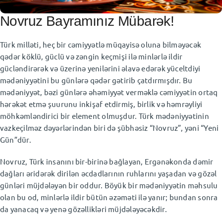
AZ
⌄
Novruz Bayramınız Mübarək!
Türk milləti, heç bir cəmiyyətlə müqayisə oluna bilməyəcək
qədər köklü, güclü və zəngin keçmişi ilə minlərlə ildir
gücləndirərək və üzerinə yenilərini əlavə edərək yüceltdiyi
mədəniyyətini bu günlərə qədər gətirib çatdırmışdır. Bu
mədəniyyət, bəzi günlərə əhəmiyyət verməklə cəmiyyətin ortaq
hərəkət etmə şuurunu inkişaf etdirmiş, birlik və həmrəyliyi
möhkəmləndirici bir element olmuşdur. Türk mədəniyyətinin
vazkeçilməz dəyərlərindən biri də şübhəsiz “Novruz”, yəni “Yeni
Gün”dür.
Novruz, Türk insanını bir-birinə bağlayan, Ergənəkonda dəmir
dağları əridərək dirilən əcdadlarının ruhlarını yaşadan və gözəl
günləri müjdələyən bir oddur. Böyük bir mədəniyyətin məhsulu
olan bu od, minlərlə ildir bütün əzəməti ilə yanır; bundan sonra
da yanacaq və yenə gözəllikləri müjdələyəcəkdir.