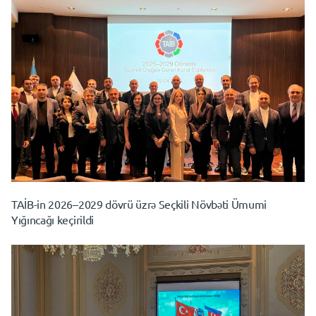
TAİB-in 2026–2029 dövrü üzrə Seçkili Növbəti Ümumi
Yığıncağı keçirildi