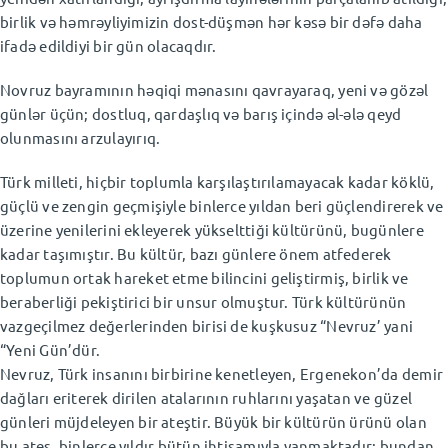
birlik və həmrəyliyimizin dost-düşmən hər kəsə bir dəfə daha
ifadə edildiyi bir gün olacaqdır.
Novruz bayramının həqiqi mənasını qavrayaraq, yeni və gözəl
günlər üçün; dostluq, qardaşlıq və barış içində əl-ələ qeyd
olunmasını arzulayırıq.
Türk milleti, hiçbir toplumla karşılaştırılamayacak kadar köklü,
güçlü ve zengin geçmişiyle binlerce yıldan beri güçlendirerek ve
üzerine yenilerini ekleyerek yükselttiği kültürünü, bugünlere
kadar taşımıştır. Bu kültür, bazı günlere önem atfederek
toplumun ortak hareket etme bilincini geliştirmiş, birlik ve
beraberliği pekiştirici bir unsur olmuştur. Türk kültürünün
vazgeçilmez değerlerinden birisi de kuşkusuz “Nevruz’ yani
“Yeni Gün’dür.
Nevruz, Türk insanını birbirine kenetleyen, Ergenekon’da demir
dağları eriterek dirilen atalarının ruhlarını yaşatan ve güzel
günleri müjdeleyen bir ateştir. Büyük bir kültürün ürünü olan
bu ateş, binlerce yıldır bütün ihtişamıyla yanmaktadır; bundan