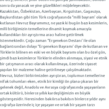
sonra da yanacak ve yine güzellikleri müjdeleyecektir.
Kazakistan, Özbekistan, Azerbaycan, Kırgızistan, Gagauzya,
Başkurdistan gibi tüm Türk coğrafyasında “milli bayram’ olarak
kutlanan Nevruz Bayramımız, ne yazık ki bugün bazı kesimlerin,
milli birliğimizin temellerine dinamit koymak amacıyla
kullandıkları bir ayrıştırma aracı haline getirilmek
istenmektedir. Çoğu zaman “Ergenekon Destanı’ ile olan
bağlantısından dolayı “Ergenekon Bayramı’ diye de kutlanan ve
Türklerin bilinen en eski ve en büyük bayramı olan bu özel gün,
şimdi bazı kesimlerce Türklerin elinden alınmaya, siyasi ve etnik
bir çatışmanın aracı olarak kullanılmaya, üzerinde siyaset
yapılan bir malzeme haline getirilmeye çalışılmaktadır.
Nevruz, bizleri birbirimizden ayrıştıran, toplumun temellerine
nifak tohumları eken, etnik bir kimliği ön plana çıkaran bir
gelenek değil, Anadolu ve Avrasya coğrafyasında yaşayanların
ortak kültürü, binlerce yıllık kardeşliğimizin en büyük
göstergesidir. Neresinden bakılırsa bakılsın binlerce yıldır aynı
coğrafya üzerinde iç içe yaşayan ve ortak bir yaşam tarzı