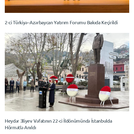
2-ci Türkiyə–Azərbaycan Yatırım Forumu Bakıda Keçirildi
Heydər Ǝliyev Vəfatının 22-ci İldönümündə İstanbulda
Hörmətlə Anıldı