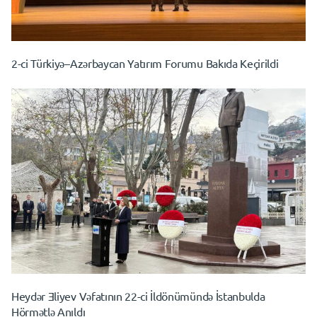
2-ci Türkiyə–Azərbaycan Yatırım Forumu Bakıda Keçirildi
Heydər Ǝliyev Vəfatının 22-ci İldönümündə İstanbulda
Hörmətlə Anıldı