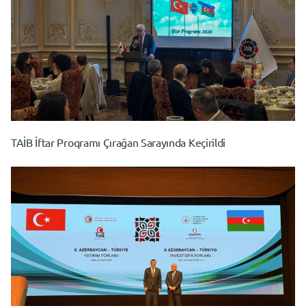
TAİB İftar Proqramı Çırağan Sarayında Keçirildi