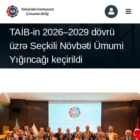
Skip
to
Togg
content
Navi
Haqqında
TAİB-in 2026–2029 dövrü
üzrə Seçkili Növbəti Ümumi
Üzvlük və Üzvlər
Yığıncağı keçirildi
Komitələr
Xəbərlər
Mətbuatda Biz
Əlaqə