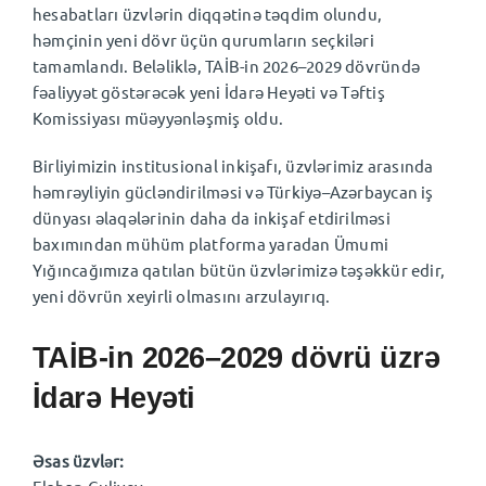
hesabatları üzvlərin diqqətinə təqdim olundu,
həmçinin yeni dövr üçün qurumların seçkiləri
tamamlandı. Beləliklə, TAİB-in 2026–2029 dövründə
fəaliyyət göstərəcək yeni İdarə Heyəti və Təftiş
Komissiyası müəyyənləşmiş oldu.
Birliyimizin institusional inkişafı, üzvlərimiz arasında
həmrəyliyin gücləndirilməsi və Türkiyə–Azərbaycan iş
dünyası əlaqələrinin daha da inkişaf etdirilməsi
baxımından mühüm platforma yaradan Ümumi
Yığıncağımıza qatılan bütün üzvlərimizə təşəkkür edir,
yeni dövrün xeyirli olmasını arzulayırıq.
TAİB-in 2026–2029 dövrü üzrə
İdarə Heyəti
Əsas üzvlər: