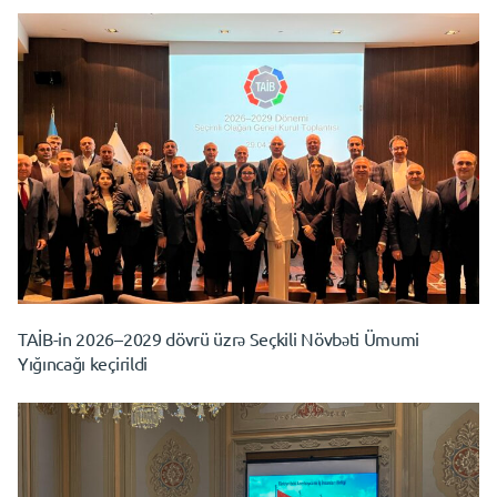
TAİB-in 2026–2029 dövrü üzrə Seçkili Növbəti Ümumi
Yığıncağı keçirildi