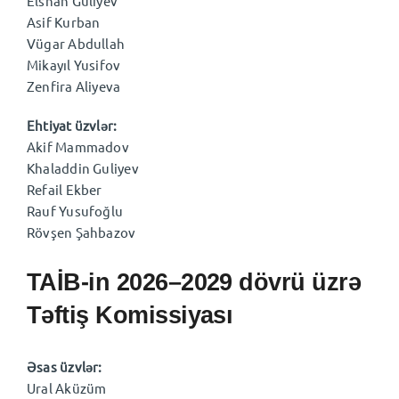
Elshan Guliyev
Asif Kurban
Vügar Abdullah
Mikayıl Yusifov
Zenfira Aliyeva
Ehtiyat üzvlər:
Akif Mammadov
Khaladdin Guliyev
Refail Ekber
Rauf Yusufoğlu
Rövşen Şahbazov
TAİB-in 2026–2029 dövrü üzrə
Təftiş Komissiyası
Əsas üzvlər:
Ural Aküzüm