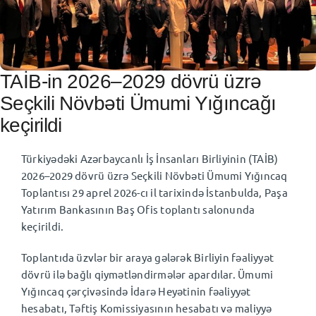
AZ
⌄
TAİB-in 2026–2029 dövrü üzrə
Seçkili Növbəti Ümumi Yığıncağı
keçirildi
Türkiyədəki Azərbaycanlı İş İnsanları Birliyinin (TAİB)
2026–2029 dövrü üzrə Seçkili Növbəti Ümumi Yığıncaq
Toplantısı 29 aprel 2026-cı il tarixində İstanbulda, Paşa
Yatırım Bankasının Baş Ofis toplantı salonunda
keçirildi.
Toplantıda üzvlər bir araya gələrək Birliyin fəaliyyət
dövrü ilə bağlı qiymətləndirmələr apardılar. Ümumi
Yığıncaq çərçivəsində İdarə Heyətinin fəaliyyət
hesabatı, Təftiş Komissiyasının hesabatı və maliyyə